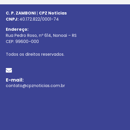
C. P. ZAMBONI
|
CPZ Notícias
CNPJ:
40.172.822/0001-74
Endereço:
Rua Pedro Roso, nº 614, Nonoai – RS
CEP:
99600
–
000
Todos os direitos reservados.
E-mail:
contato@cpznoticias.com.br