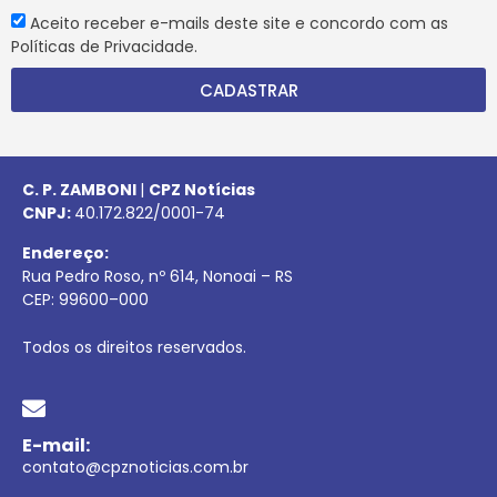
Aceito receber e-mails deste site e concordo com as
Políticas de Privacidade.
CADASTRAR
C. P. ZAMBONI
|
CPZ Notícias
CNPJ:
40.172.822/0001-74
Endereço:
Rua Pedro Roso, nº 614, Nonoai – RS
CEP:
99600
–
000
Todos os direitos reservados.
E-mail:
contato@cpznoticias.com.br