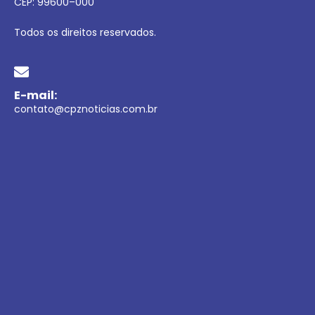
CEP:
99600
–
000
Todos os direitos reservados.
E-mail:
contato@cpznoticias.com.br