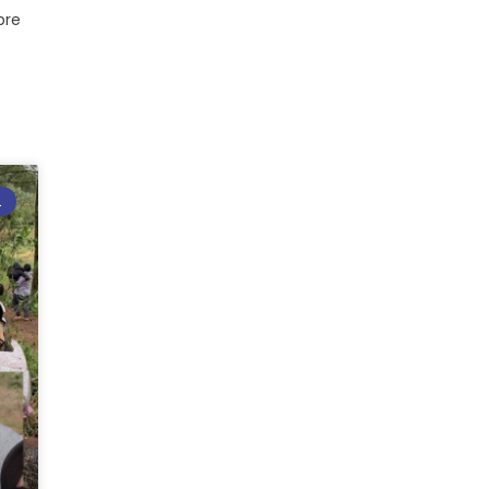
bre
L