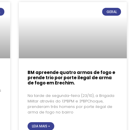
L
GERAL
BM apreende quatro armas de fogo e
prende trio por porte ilegal de arma
de fogo em Erechim.
s
Na tarde de segunda-feira (23/10), a Brigada
Militar através do 13°BPM e 3°BPChoque,
prenderam três homens por porte ilegal de
arma de fogo no bairro
LEIA MAIS »