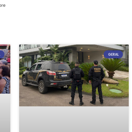
bre
3
L
GERAL