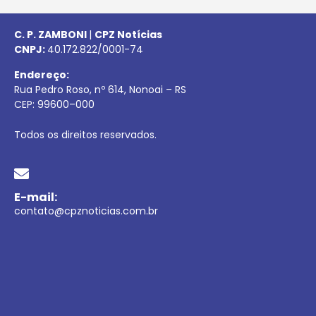
C. P. ZAMBONI
|
CPZ Notícias
CNPJ:
40.172.822/0001-74
Endereço:
Rua Pedro Roso, nº 614, Nonoai – RS
CEP:
99600
–
000
Todos os direitos reservados.
E-mail:
contato@cpznoticias.com.br