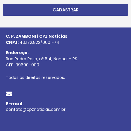
CADASTRAR
C. P. ZAMBONI
|
CPZ Notícias
CNPJ:
40.172.822/0001-74
Endereço:
Rua Pedro Roso, nº 614, Nonoai – RS
CEP:
99600
–
000
Todos os direitos reservados.
E-mail:
contato@cpznoticias.com.br