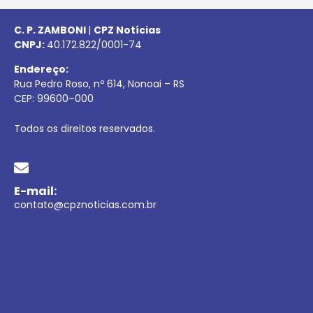
C. P. ZAMBONI
|
CPZ Notícias
CNPJ:
40.172.822/0001-74
Endereço:
Rua Pedro Roso, nº 614, Nonoai – RS
CEP:
99600
–
000
Todos os direitos reservados.
E-mail:
contato@cpznoticias.com.br