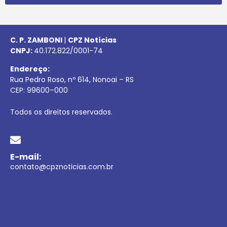
C. P. ZAMBONI
|
CPZ Notícias
CNPJ:
40.172.822/0001-74
Endereço:
Rua Pedro Roso, nº 614, Nonoai – RS
CEP:
99600
–
000
Todos os direitos reservados.
E-mail:
contato@cpznoticias.com.br