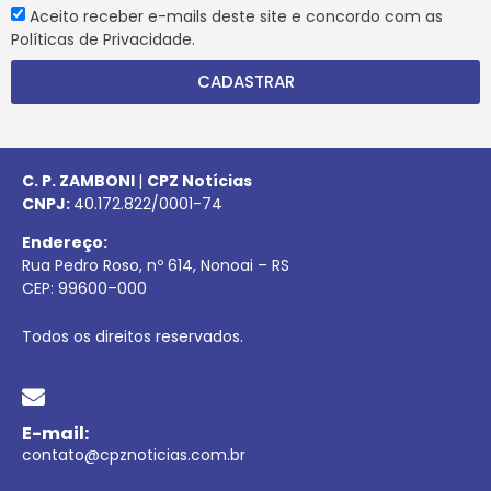
Aceito receber e-mails deste site e concordo com as
Políticas de Privacidade.
CADASTRAR
C. P. ZAMBONI
|
CPZ Notícias
CNPJ:
40.172.822/0001-74
Endereço:
Rua Pedro Roso, nº 614, Nonoai – RS
CEP:
99600
–
000
Todos os direitos reservados.
E-mail:
contato@cpznoticias.com.br