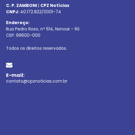
C. P. ZAMBONI
|
CPZ Notícias
CNPJ:
40.172.822/0001-74
Endereço:
Rua Pedro Roso, nº 614, Nonoai – RS
CEP:
99600
–
000
Todos os direitos reservados.
E-mail:
contato@cpznoticias.com.br