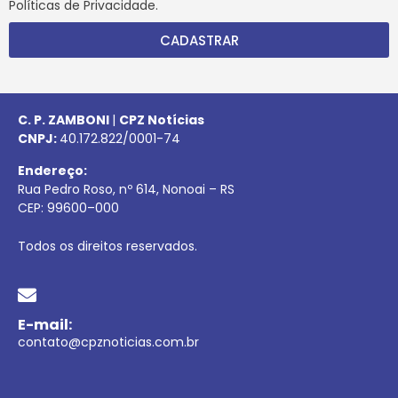
Políticas de Privacidade.
CADASTRAR
C. P. ZAMBONI
|
CPZ Notícias
CNPJ:
40.172.822/0001-74
Endereço:
Rua Pedro Roso, nº 614, Nonoai – RS
CEP:
99600
–
000
Todos os direitos reservados.
E-mail:
contato@cpznoticias.com.br