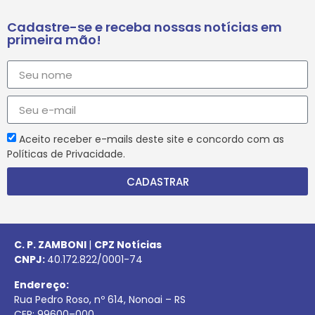
Cadastre-se e receba nossas notícias em
primeira mão!
Aceito receber e-mails deste site e concordo com as
Políticas de Privacidade.
CADASTRAR
C. P. ZAMBONI
|
CPZ Notícias
CNPJ:
40.172.822/0001-74
Endereço:
Rua Pedro Roso, nº 614, Nonoai – RS
CEP:
99600
–
000