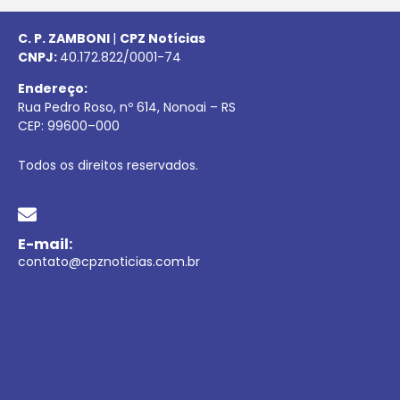
C. P. ZAMBONI
|
CPZ Notícias
CNPJ:
40.172.822/0001-74
Endereço:
Rua Pedro Roso, nº 614, Nonoai – RS
CEP:
99600
–
000
Todos os direitos reservados.
E-mail:
contato@cpznoticias.com.br