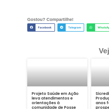
Gostou? Compartilhe!
Facebook
Telegram
WhatsA
Ve
Projeto Saúde em Ação
Sicred
leva atendimentos e
Produç
orientações à
anos f
comunidade de Posse
prospe