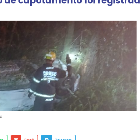
o de capotamento foi registra
to