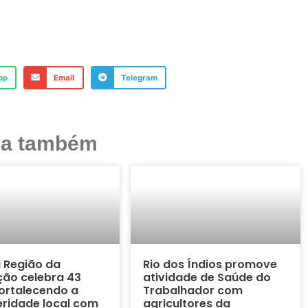
pp
Email
Telegram
ja também
i Região da
Rio dos Índios promove
ão celebra 43
atividade de Saúde do
ortalecendo a
Trabalhador com
ridade local com
agricultores da