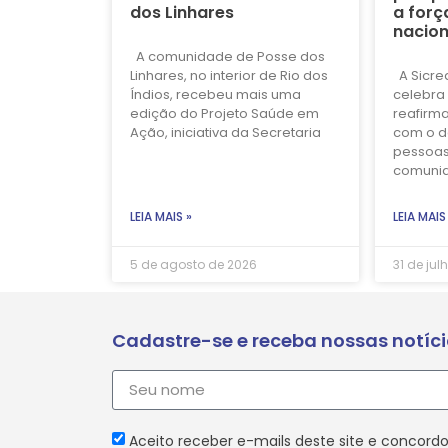
dos Linhares
a forç
nacion
A comunidade de Posse dos
Linhares, no interior de Rio dos
A Sicre
Índios, recebeu mais uma
celebra 
edição do Projeto Saúde em
reafirm
Ação, iniciativa da Secretaria
com o d
pessoas
comuni
LEIA MAIS »
LEIA MAIS
5 de agosto de 2026
31 de jul
Cadastre-se e receba nossas notíc
Aceito receber e-mails deste site e concordo