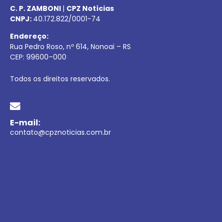
C. P. ZAMBONI
|
CPZ Notícias
CNPJ:
40.172.822/0001-74
Endereço:
Rua Pedro Roso, nº 614, Nonoai – RS
CEP:
99600
–
000
Todos os direitos reservados.
E-mail:
contato@cpznoticias.com.br