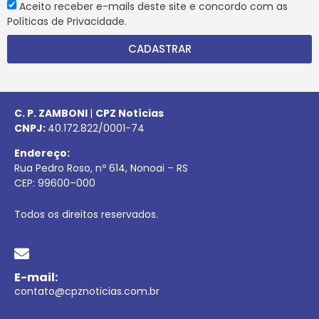
Aceito receber e-mails deste site e concordo com as
Políticas de Privacidade.
CADASTRAR
C. P. ZAMBONI
|
CPZ Notícias
CNPJ:
40.172.822/0001-74
Endereço:
Rua Pedro Roso, nº 614, Nonoai – RS
CEP:
99600
–
000
Todos os direitos reservados.
E-mail:
contato@cpznoticias.com.br