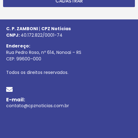
CADASTRAR
C. P. ZAMBONI
|
CPZ Notícias
CNPJ:
40.172.822/0001-74
Endereço:
Rua Pedro Roso, nº 614, Nonoai – RS
CEP:
99600
–
000
Todos os direitos reservados.
E-mail:
contato@cpznoticias.com.br