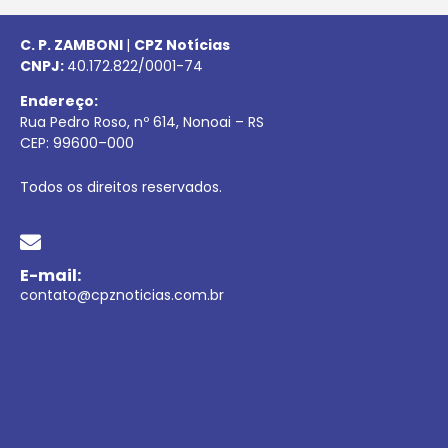
C. P. ZAMBONI
|
CPZ Notícias
CNPJ:
40.172.822/0001-74
Endereço:
Rua Pedro Roso, nº 614, Nonoai – RS
CEP:
99600
–
000
Todos os direitos reservados.
E-mail:
contato@cpznoticias.com.br