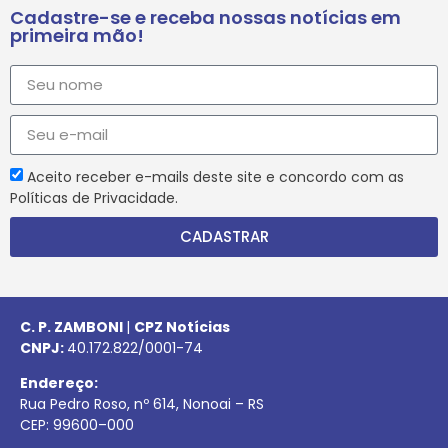
Cadastre-se e receba nossas notícias em
primeira mão!
Aceito receber e-mails deste site e concordo com as
Políticas de Privacidade.
CADASTRAR
C. P. ZAMBONI
|
CPZ Notícias
CNPJ:
40.172.822/0001-74
Endereço:
Rua Pedro Roso, nº 614, Nonoai – RS
CEP:
99600
–
000