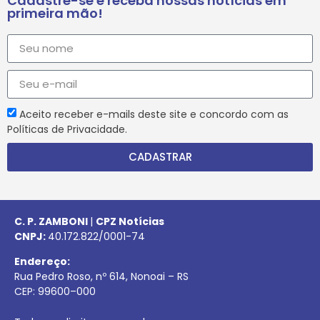
Cadastre-se e receba nossas notícias em
primeira mão!
Aceito receber e-mails deste site e concordo com as
Políticas de Privacidade.
CADASTRAR
C. P. ZAMBONI
|
CPZ Notícias
CNPJ:
40.172.822/0001-74
Endereço:
Rua Pedro Roso, nº 614, Nonoai – RS
CEP:
99600
–
000