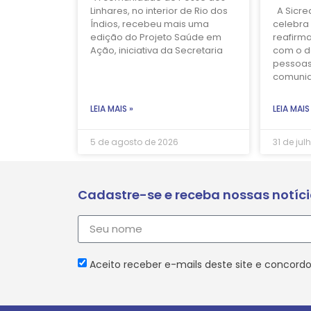
Linhares, no interior de Rio dos
A Sicre
Índios, recebeu mais uma
celebra 
edição do Projeto Saúde em
reafirm
Ação, iniciativa da Secretaria
com o d
pessoas
comuni
LEIA MAIS »
LEIA MAIS
5 de agosto de 2026
31 de jul
Cadastre-se e receba nossas notíc
Aceito receber e-mails deste site e concordo