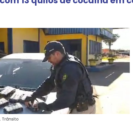
s com 13 quilos de cocaína em
,
Trânsito