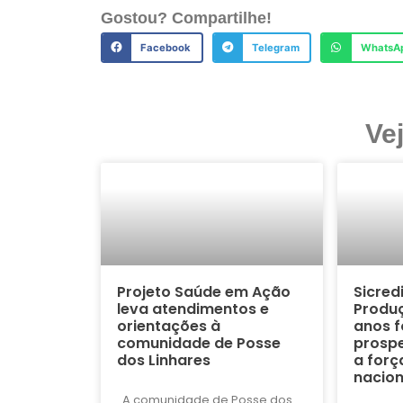
Gostou? Compartilhe!
Facebook
Telegram
WhatsA
Ve
Projeto Saúde em Ação
Sicred
leva atendimentos e
Produç
orientações à
anos f
comunidade de Posse
prospe
dos Linhares
a forç
nacion
A comunidade de Posse dos