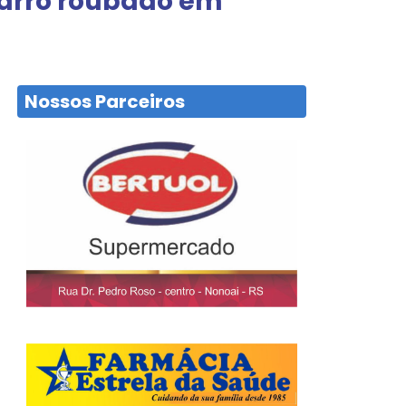
 carro roubado em
Nossos Parceiros