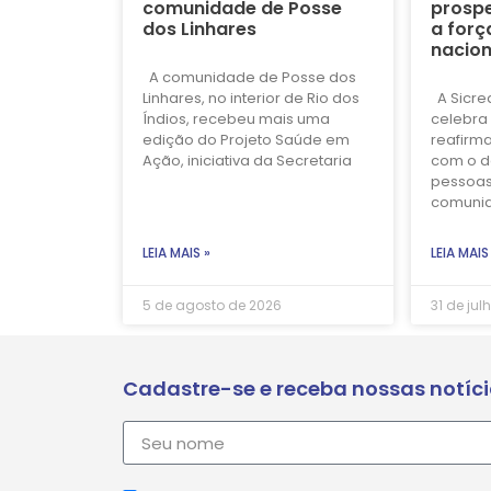
comunidade de Posse
prospe
dos Linhares
a forç
nacion
A comunidade de Posse dos
Linhares, no interior de Rio dos
A Sicre
Índios, recebeu mais uma
celebra 
edição do Projeto Saúde em
reafirm
Ação, iniciativa da Secretaria
com o d
pessoas
comuni
LEIA MAIS »
LEIA MAIS
5 de agosto de 2026
31 de jul
Cadastre-se e receba nossas notíc