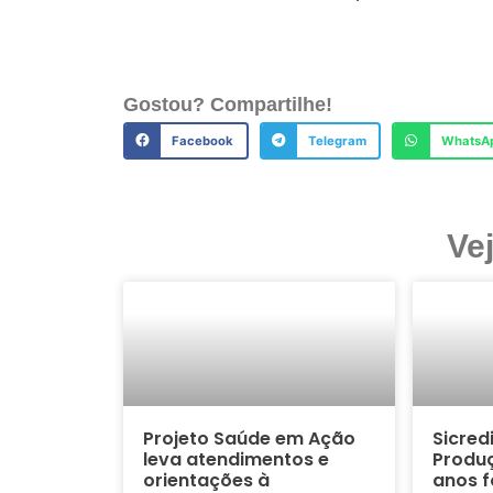
Gostou? Compartilhe!
Facebook
Telegram
WhatsA
Ve
Projeto Saúde em Ação
Sicred
leva atendimentos e
Produç
orientações à
anos f