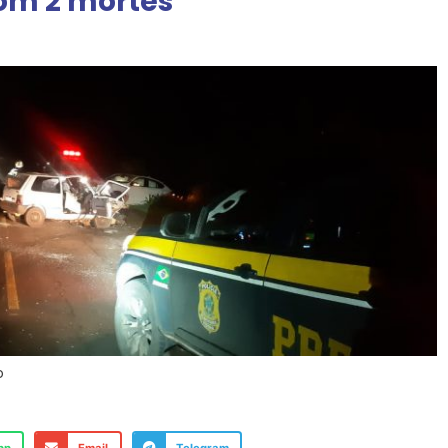
om 2 mortes
o