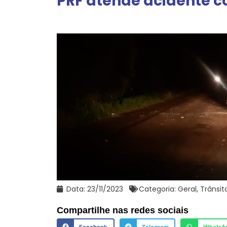
PRF atende acidente c
Data:
23/11/2023
Categoria:
Geral
,
Trânsit
Compartilhe nas redes sociais