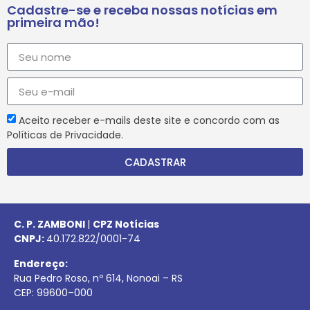
Cadastre-se e receba nossas notícias em
primeira mão!
Aceito receber e-mails deste site e concordo com as
Políticas de Privacidade.
CADASTRAR
C. P. ZAMBONI
|
CPZ Notícias
CNPJ:
40.172.822/0001-74
Endereço:
Rua Pedro Roso, nº 614, Nonoai – RS
CEP:
99600
–
000