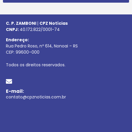
C. P. ZAMBONI
|
CPZ Notícias
CNPJ:
40.172.822/0001-74
Endereço:
Rua Pedro Roso, nº 614, Nonoai – RS
CEP:
99600
–
000
Todos os direitos reservados.
E-mail:
contato@cpznoticias.com.br