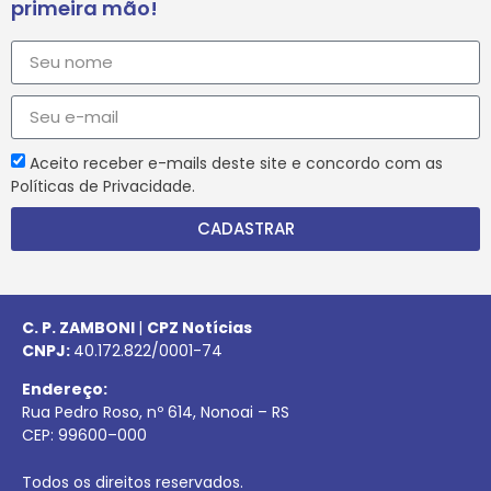
primeira mão!
Aceito receber e-mails deste site e concordo com as
Políticas de Privacidade.
CADASTRAR
C. P. ZAMBONI
|
CPZ Notícias
CNPJ:
40.172.822/0001-74
Endereço:
Rua Pedro Roso, nº 614, Nonoai – RS
CEP:
99600
–
000
Todos os direitos reservados.