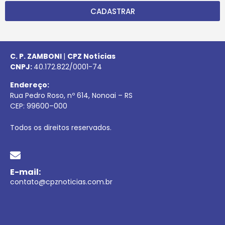
CADASTRAR
C. P. ZAMBONI
|
CPZ Notícias
CNPJ:
40.172.822/0001-74
Endereço:
Rua Pedro Roso, nº 614, Nonoai – RS
CEP:
99600
–
000
Todos os direitos reservados.
E-mail:
contato@cpznoticias.com.br