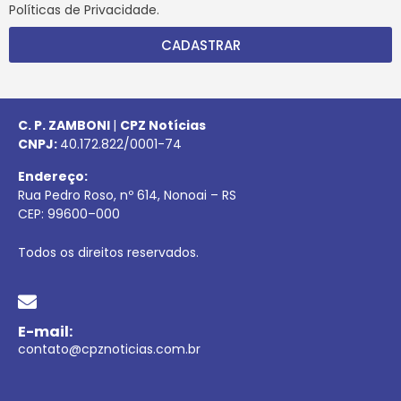
Políticas de Privacidade.
CADASTRAR
C. P. ZAMBONI
|
CPZ Notícias
CNPJ:
40.172.822/0001-74
Endereço:
Rua Pedro Roso, nº 614, Nonoai – RS
CEP:
99600
–
000
Todos os direitos reservados.
E-mail:
contato@cpznoticias.com.br