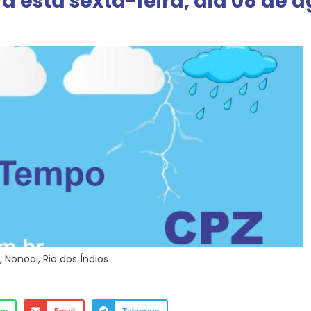
 esta sexta-feira, dia 08 de a
,
Nonoai
,
Rio dos Índios