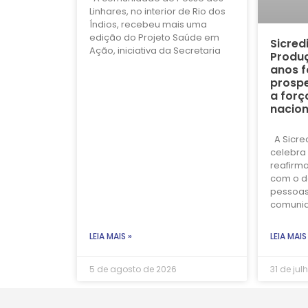
Linhares, no interior de Rio dos
Índios, recebeu mais uma
edição do Projeto Saúde em
Sicred
Ação, iniciativa da Secretaria
Produç
anos f
prospe
a forç
nacion
A Sicre
celebra 
reafirm
com o d
pessoas
comuni
LEIA MAIS »
LEIA MAIS
5 de agosto de 2026
31 de jul