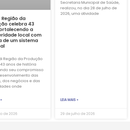
Secretaria Municipal de Saúde,
realizou, no dia 28 de julho de
2026, uma atividade
i Região da
ão celebra 43
ortalecendo a
ridade local com
a de um sistema
al
di Região da Produção
43 anos de história
ando seu compromisso
esenvolvimento das
, dos negócios e das
dades onde
 »
LEIA MAIS »
ho de 2026
29 de julho de 2026