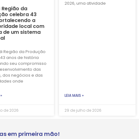
2026, uma atividade
i Região da
ão celebra 43
ortalecendo a
ridade local com
a de um sistema
al
di Região da Produção
43 anos de história
ando seu compromisso
esenvolvimento das
, dos negócios e das
dades onde
 »
LEIA MAIS »
ho de 2026
29 de julho de 2026
ias em primeira mão!