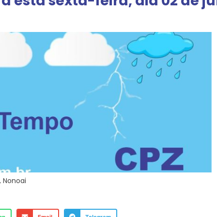
 esta sexta-feira, dia 02 de j
,
Nonoai