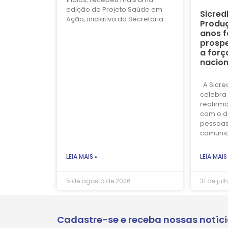
edição do Projeto Saúde em
Sicred
Ação, iniciativa da Secretaria
Produç
anos f
prospe
a forç
nacion
A Sicre
celebra 
reafirm
com o d
pessoas
comuni
LEIA MAIS »
LEIA MAIS
5 de agosto de 2026
31 de jul
Cadastre-se e receba nossas notíc