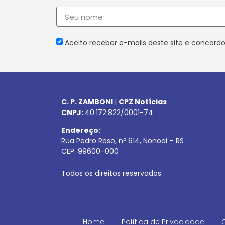
Aceito receber e-mails deste site e concordo
C. P. ZAMBONI
|
CPZ Notícias
CNPJ:
40.172.822/0001-74
Endereço:
Rua Pedro Roso, nº 614, Nonoai – RS
CEP:
99600
–
000
Todos os direitos reservados.
Home
Política de Privacidade