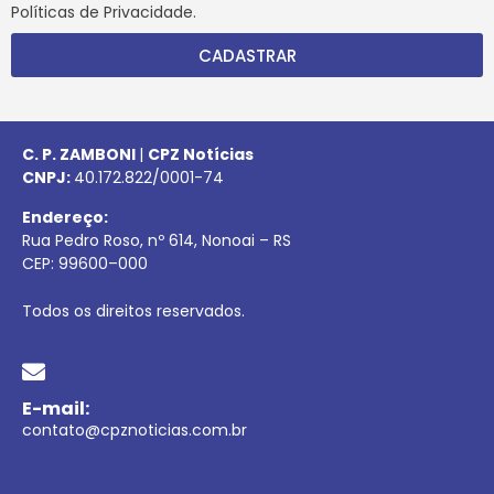
Políticas de Privacidade.
CADASTRAR
C. P. ZAMBONI
|
CPZ Notícias
CNPJ:
40.172.822/0001-74
Endereço:
Rua Pedro Roso, nº 614, Nonoai – RS
CEP:
99600
–
000
Todos os direitos reservados.
E-mail:
contato@cpznoticias.com.br