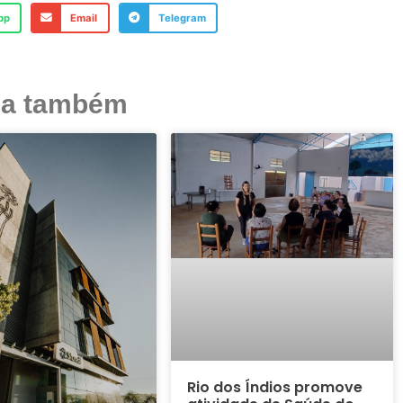
pp
Email
Telegram
ja também
Rio dos Índios promove