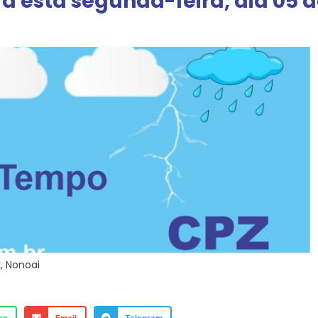
a esta segunda-feira, dia 05 
l
,
Nonoai