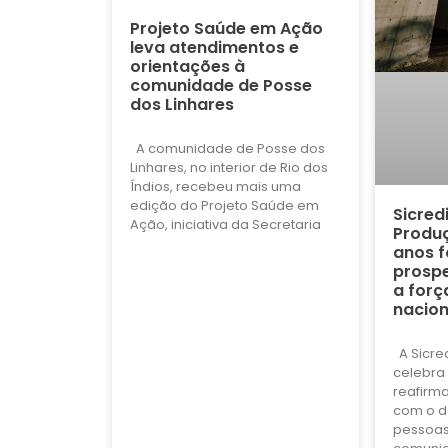
Projeto Saúde em Ação
leva atendimentos e
orientações à
comunidade de Posse
dos Linhares
A comunidade de Posse dos
Linhares, no interior de Rio dos
Índios, recebeu mais uma
edição do Projeto Saúde em
Sicred
Ação, iniciativa da Secretaria
Produç
anos f
prospe
a forç
nacion
A Sicre
celebra 
reafirm
com o d
pessoas