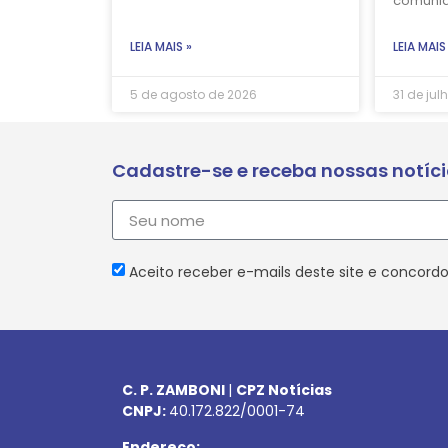
comuni
LEIA MAIS »
LEIA MAIS
5 de agosto de 2026
31 de jul
Cadastre-se e receba nossas notíc
Aceito receber e-mails deste site e concordo
C. P. ZAMBONI
|
CPZ Notícias
CNPJ:
40.172.822/0001-74
Endereço: