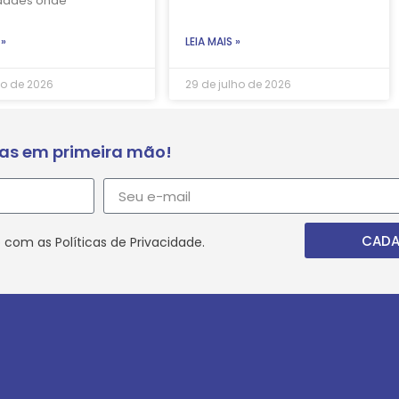
dades onde
 »
LEIA MAIS »
ho de 2026
29 de julho de 2026
ias em primeira mão!
CADA
 com as Políticas de Privacidade.