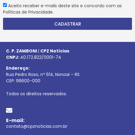
Aceito receber e-mails deste site e concordo com as
Políticas de Privacidade.
CADASTRAR
C. P. ZAMBONI
|
CPZ Notícias
CNPJ:
40.172.822/0001-74
Endereço:
Rua Pedro Roso, nº 614, Nonoai – RS
CEP:
99600
–
000
Todos os direitos reservados.
E-mail:
contato@cpznoticias.com.br