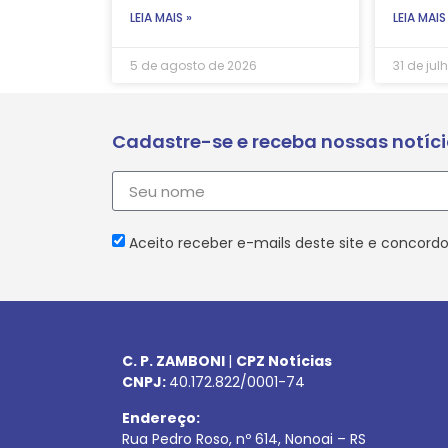
LEIA MAIS »
LEIA MAIS
5 de agosto de 2026
31 de jul
Cadastre-se e receba nossas notíc
Aceito receber e-mails deste site e concordo
C. P. ZAMBONI
|
CPZ Notícias
CNPJ:
40.172.822/0001-74
Endereço:
Rua Pedro Roso, nº 614, Nonoai – RS