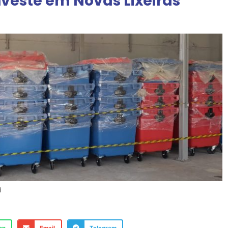
nveste em Novas Lixeiras
i