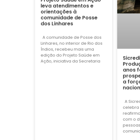
leva atendimentos e
orientações à
comunidade de Posse
dos Linhares
A comunidade de Posse dos
Linhares, no interior de Rio dos
Índios, recebeu mais uma
edição do Projeto Saúde em
Sicred
Ação, iniciativa da Secretaria
Produç
anos f
prospe
a forç
nacion
A Sicre
celebra 
reafirm
com o d
pessoas
comuni