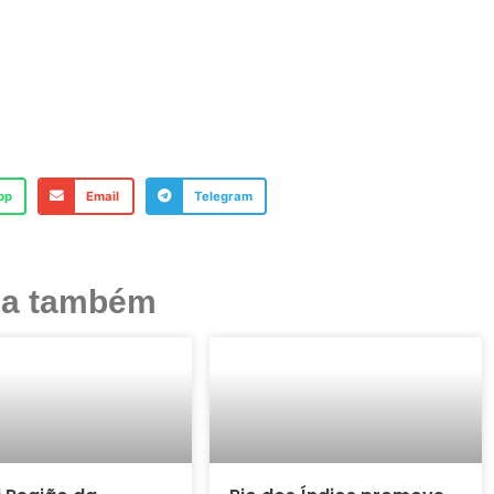
pp
Email
Telegram
ja também