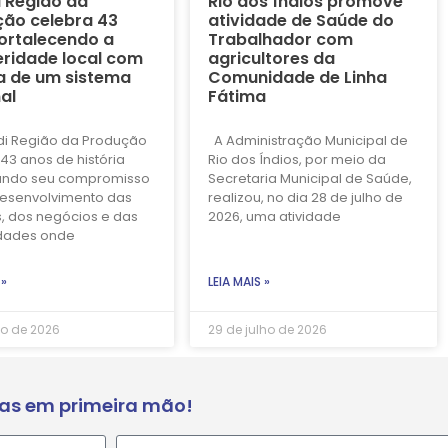
i Região da
Rio dos Índios promove
ão celebra 43
atividade de Saúde do
ortalecendo a
Trabalhador com
ridade local com
agricultores da
a de um sistema
Comunidade de Linha
al
Fátima
di Região da Produção
A Administração Municipal de
43 anos de história
Rio dos Índios, por meio da
ando seu compromisso
Secretaria Municipal de Saúde,
esenvolvimento das
realizou, no dia 28 de julho de
, dos negócios e das
2026, uma atividade
dades onde
 »
LEIA MAIS »
ho de 2026
29 de julho de 2026
ias em primeira mão!