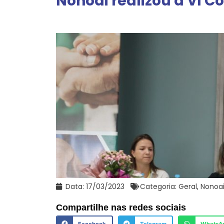
Nonoai realizou a VI C
Data:
17/03/2023
Categoria:
Geral
,
Nonoa
Compartilhe nas redes sociais