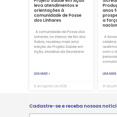
Projeto Saúde em Ação
Sicred
leva atendimentos e
Produç
orientações à
anos f
comunidade de Posse
prospe
dos Linhares
a forç
nacion
A comunidade de Posse dos
Linhares, no interior de Rio dos
A Sicre
Índios, recebeu mais uma
celebra 
edição do Projeto Saúde em
reafirm
Ação, iniciativa da Secretaria
com o d
pessoas
comuni
LEIA MAIS »
LEIA MAIS
5 de agosto de 2026
31 de jul
Cadastre-se e receba nossas notíc