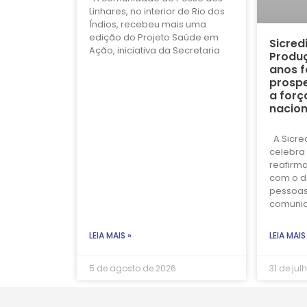
Linhares, no interior de Rio dos
Índios, recebeu mais uma
edição do Projeto Saúde em
Sicred
Ação, iniciativa da Secretaria
Produç
anos f
prospe
a forç
nacion
A Sicre
celebra 
reafirm
com o d
pessoas
comuni
LEIA MAIS »
LEIA MAIS
5 de agosto de 2026
31 de jul