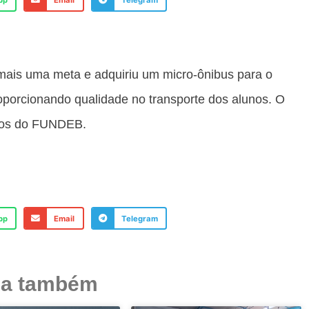
pp
Email
Telegram
ais uma meta e adquiriu um micro-ônibus para o
roporcionando qualidade no transporte dos alunos. O
rsos do FUNDEB.
pp
Email
Telegram
ja também