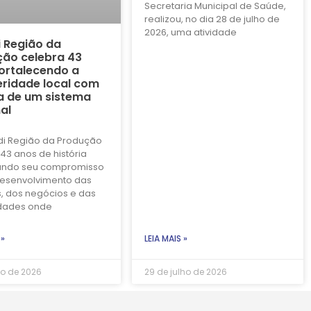
Secretaria Municipal de Saúde,
realizou, no dia 28 de julho de
2026, uma atividade
i Região da
ão celebra 43
ortalecendo a
ridade local com
a de um sistema
al
di Região da Produção
43 anos de história
ando seu compromisso
esenvolvimento das
, dos negócios e das
dades onde
 »
LEIA MAIS »
ho de 2026
29 de julho de 2026