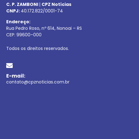
C. P. ZAMBONI
|
CPZ Notícias
CNPJ:
40.172.822/0001-74
Endereço:
Rua Pedro Roso, nº 614, Nonoai – RS
CEP:
99600
–
000
Todos os direitos reservados.
E-mail:
contato@cpznoticias.com.br