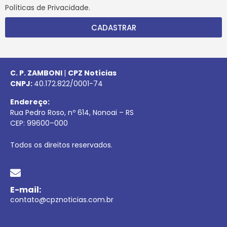
Políticas de Privacidade.
CADASTRAR
C. P. ZAMBONI
|
CPZ Notícias
CNPJ:
40.172.822/0001-74
Endereço:
Rua Pedro Roso, nº 614, Nonoai – RS
CEP:
99600
–
000
Todos os direitos reservados.
E-mail:
contato@cpznoticias.com.br