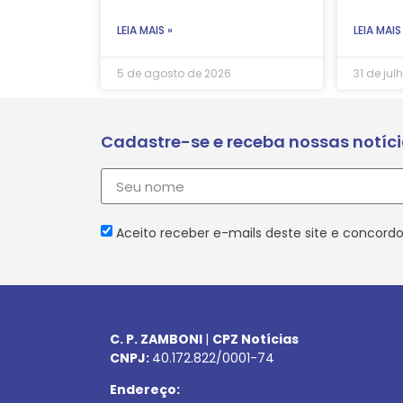
LEIA MAIS »
LEIA MAIS
5 de agosto de 2026
31 de jul
Cadastre-se e receba nossas notíc
Aceito receber e-mails deste site e concordo
C. P. ZAMBONI
|
CPZ Notícias
CNPJ:
40.172.822/0001-74
Endereço: