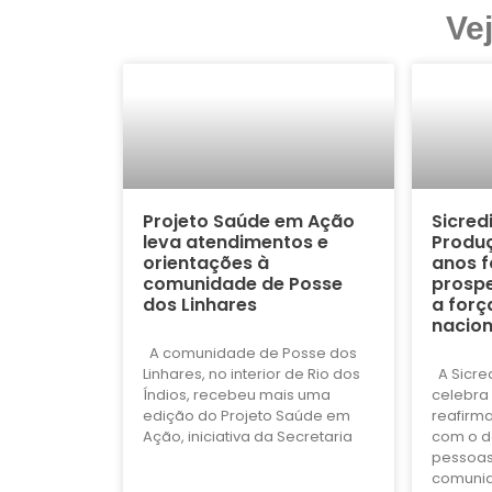
Ve
Projeto Saúde em Ação
Sicred
leva atendimentos e
Produç
orientações à
anos f
comunidade de Posse
prospe
dos Linhares
a forç
nacion
A comunidade de Posse dos
Linhares, no interior de Rio dos
A Sicre
Índios, recebeu mais uma
celebra 
edição do Projeto Saúde em
reafirm
Ação, iniciativa da Secretaria
com o d
pessoas
comuni