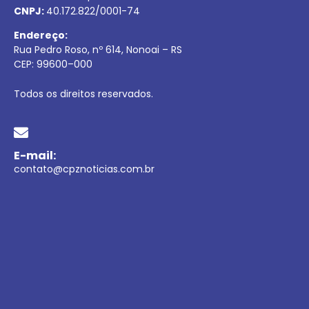
CNPJ:
40.172.822/0001-74
Endereço:
Rua Pedro Roso, nº 614, Nonoai – RS
CEP:
99600
–
000
Todos os direitos reservados.
E-mail:
contato@cpznoticias.com.br