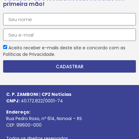
primeira mão!
Aceito receber e-mails deste site e concordo com as
Políticas de Privacidade.
CADASTRAR
C. P. ZAMBONI
|
CPZ Notícias
CNPJ:
40.172.822/0001-74
Endereço:
Rua Pedro Roso, nº 614, Nonoai – RS
CEP:
99600
–
000
Todos os direitos reservados.