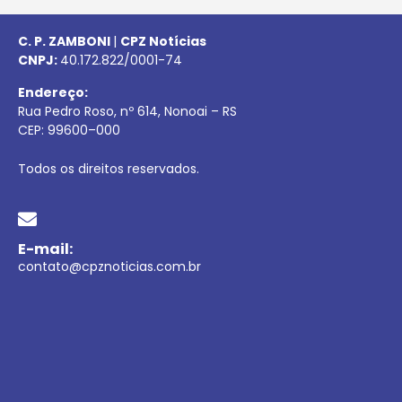
C. P. ZAMBONI
|
CPZ Notícias
CNPJ:
40.172.822/0001-74
Endereço:
Rua Pedro Roso, nº 614, Nonoai – RS
CEP:
99600
–
000
Todos os direitos reservados.
E-mail:
contato@cpznoticias.com.br