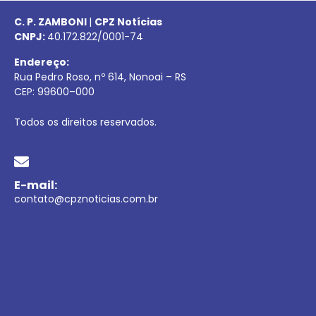
C. P. ZAMBONI
|
CPZ Notícias
CNPJ:
40.172.822/0001-74
Endereço:
Rua Pedro Roso, nº 614, Nonoai – RS
CEP:
99600
–
000
Todos os direitos reservados.
E-mail:
contato@cpznoticias.com.br