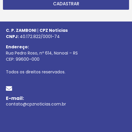
CADASTRAR
C. P. ZAMBONI
|
CPZ Notícias
CNPJ:
40.172.822/0001-74
Endereço:
Rua Pedro Roso, nº 614, Nonoai – RS
CEP:
99600
–
000
Todos os direitos reservados.
E-mail:
contato@cpznoticias.com.br