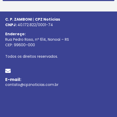
C. P. ZAMBONI
|
CPZ Notícias
CNPJ:
40.172.822/0001-74
Endereço:
Rua Pedro Roso, nº 614, Nonoai – RS
CEP:
99600
–
000
Todos os direitos reservados.
E-mail:
contato@cpznoticias.com.br