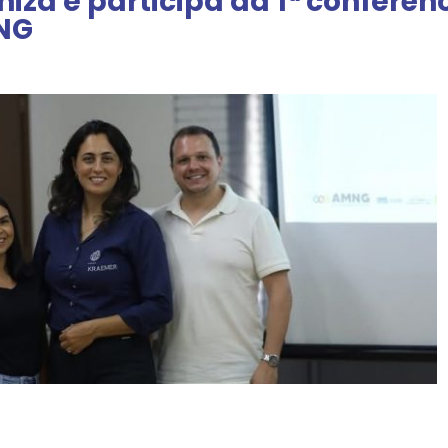
iza e participa da 1ª conferên
NG