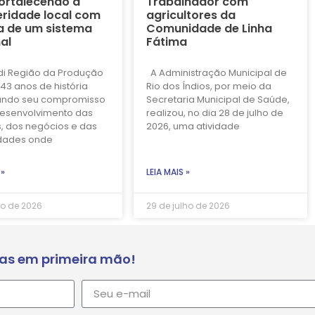
ortalecendo a
Trabalhador com
ridade local com
agricultores da
a de um sistema
Comunidade de Linha
al
Fátima
di Região da Produção
A Administração Municipal de
43 anos de história
Rio dos Índios, por meio da
ando seu compromisso
Secretaria Municipal de Saúde,
esenvolvimento das
realizou, no dia 28 de julho de
, dos negócios e das
2026, uma atividade
dades onde
 »
LEIA MAIS »
ho de 2026
29 de julho de 2026
ias em primeira mão!