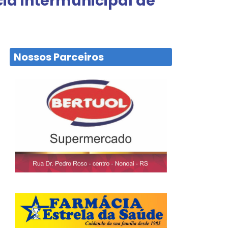
cia intermunicipal de
Nossos Parceiros