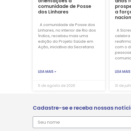
orientações à
anos f
comunidade de Posse
prospe
dos Linhares
a forç
nacion
A comunidade de Posse dos
Linhares, no interior de Rio dos
A Sicre
Índios, recebeu mais uma
celebra 
edição do Projeto Saúde em
reafirm
Ação, iniciativa da Secretaria
com o d
pessoas
comuni
LEIA MAIS »
LEIA MAIS
5 de agosto de 2026
31 de jul
Cadastre-se e receba nossas notíc