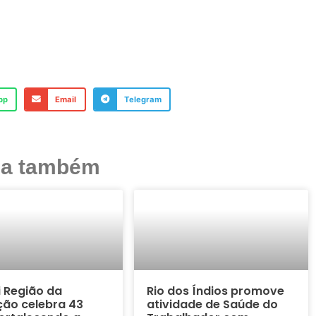
pp
Email
Telegram
ja também
i Região da
Rio dos Índios promove
ão celebra 43
atividade de Saúde do