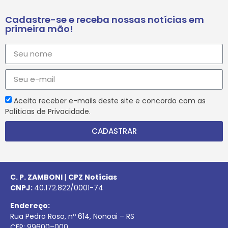
Cadastre-se e receba nossas notícias em
primeira mão!
Aceito receber e-mails deste site e concordo com as
Políticas de Privacidade.
CADASTRAR
C. P. ZAMBONI
|
CPZ Notícias
CNPJ:
40.172.822/0001-74
Endereço:
Rua Pedro Roso, nº 614, Nonoai – RS
CEP:
99600
–
000