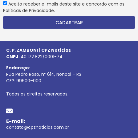
Aceito receber e-mails deste site e concordo com as
Políticas de Privacidade.
CADASTRAR
C. P. ZAMBONI
|
CPZ Notícias
CNPJ:
40.172.822/0001-74
Endereço:
Rua Pedro Roso, nº 614, Nonoai – RS
CEP:
99600
–
000
Todos os direitos reservados.
E-mail:
contato@cpznoticias.com.br