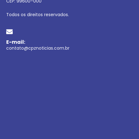
CEP:
99600
–
000
Todos os direitos reservados.
E-mail:
contato@cpznoticias.com.br