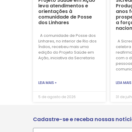
Projeto Saúde em Ação
Sicred
leva atendimentos e
Produç
orientações à
anos f
comunidade de Posse
prospe
dos Linhares
a forç
nacion
A comunidade de Posse dos
Linhares, no interior de Rio dos
A Sicre
Índios, recebeu mais uma
celebra 
edição do Projeto Saúde em
reafirm
Ação, iniciativa da Secretaria
com o d
pessoas
comuni
LEIA MAIS »
LEIA MAIS
5 de agosto de 2026
31 de jul
Cadastre-se e receba nossas notíc