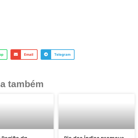
pp
Email
Telegram
ja também