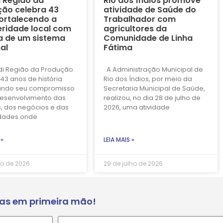
i Região da
Rio dos Índios promove
ão celebra 43
atividade de Saúde do
ortalecendo a
Trabalhador com
ridade local com
agricultores da
a de um sistema
Comunidade de Linha
al
Fátima
di Região da Produção
A Administração Municipal de
43 anos de história
Rio dos Índios, por meio da
ando seu compromisso
Secretaria Municipal de Saúde,
esenvolvimento das
realizou, no dia 28 de julho de
, dos negócios e das
2026, uma atividade
dades onde
 »
LEIA MAIS »
ho de 2026
29 de julho de 2026
ias em primeira mão!